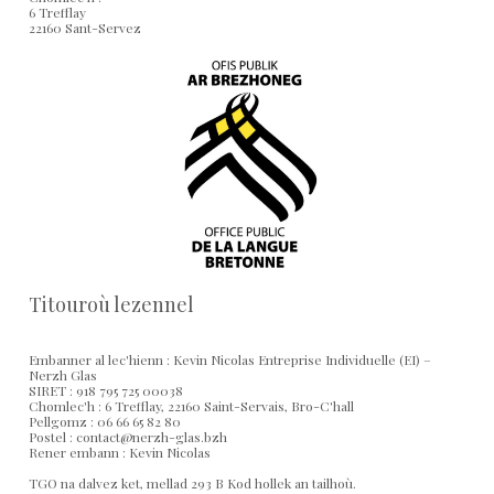
6 Trefflay
22160 Sant-Servez
Titouroù lezennel
Embanner al lec'hienn : Kevin Nicolas Entreprise Individuelle (EI) –
Nerzh Glas
SIRET : 918 795 725 00038
Chomlec'h : 6 Trefflay, 22160 Saint-Servais, Bro-C'hall
Pellgomz : 06 66 65 82 80
Postel : contact@nerzh-glas.bzh
Rener embann : Kevin Nicolas
TGO na dalvez ket, mellad 293 B Kod hollek an tailhoù.