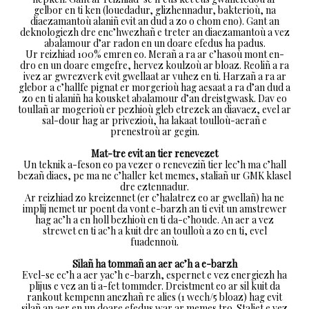
gelbor en ti ken (louedadur, glizhennadur, bakterioù, na
diaezamantoù alaniñ evit an dud a zo o chom eno). Gant an
deknologiezh dre enc’hwezhañ e treter an diaezamantoù a vez
abalamour d’ar radon en un doare efedus ha padus.
Ur reizhiad 100% emren eo. Merañ a ra ar c’hasoù mont en-
dro en un doare emgefre, hervez koulzoù ar bloaz. Reoliñ a ra
ivez ar gwrezverk evit gwellaat ar vuhez en ti. Harzañ a ra ar
glebor a c’hallfe pignat er morgerioù hag aesaat a ra d’an dud a
zo en ti alaniñ ha kousket abalamour d’an dreistgwask. Dav eo
toullañ ar mogerioù er pezhioù gleb etrezek an diavaez, evel ar
sal-dour hag ar privezioù, ha lakaat toulloù-aerañ e
prenestroù ar gegin.
Mat-tre evit an tier renevezet
Un teknik a-feson eo pa vezer o reneveziñ tier lec’h ma c’hall
bezañ diaes, pe ma ne c’haller ket memes, staliañ ur GMK klasel
dre eztennadur.
Ar reizhiad zo kreizennet (er c’halatrez eo ar gwellañ) ha ne
implij nemet ur poent da vont e-barzh an ti evit un amstrewer
hag ac’h a en holl bezhioù en ti da-c’houde. An aer a vez
strewet en ti ac’h a kuit dre an toulloù a zo en ti, evel
fuadennoù.
Silañ ha tommañ an aer ac’h a e-barzh
Evel-se ec’h a aer yac’h e-barzh, espernet e vez energiezh ha
plijus e vez an ti a-fet tommder. Dreistment eo ar sil kuit da
rankout kempenn anezhañ re alies (1 wech/5 bloaz) hag evit
silañ an aer en un doare efedus war ar memes tro. Staliet e vez