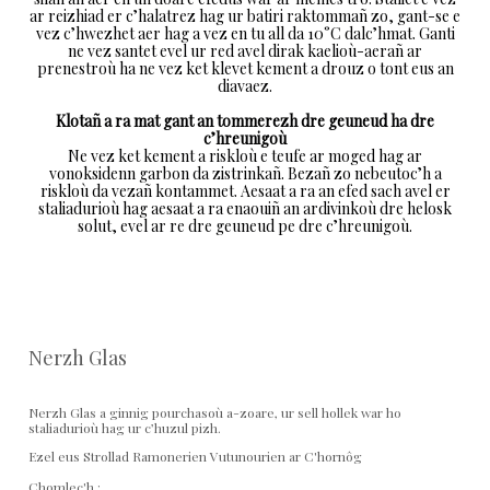
ar reizhiad er c’halatrez hag ur batiri raktommañ zo, gant-se e
vez c’hwezhet aer hag a vez en tu all da 10°C dalc’hmat. Ganti
ne vez santet evel ur red avel dirak kaelioù-aerañ ar
prenestroù ha ne vez ket klevet kement a drouz o tont eus an
diavaez.
Klotañ a ra mat gant an tommerezh dre geuneud ha dre
c’hreunigoù
Ne vez ket kement a riskloù e teufe ar moged hag ar
vonoksidenn garbon da zistrinkañ. Bezañ zo nebeutoc’h a
riskloù da vezañ kontammet. Aesaat a ra an efed sach avel er
staliadurioù hag aesaat a ra enaouiñ an ardivinkoù dre helosk
solut, evel ar re dre geuneud pe dre c’hreunigoù.
Nerzh Glas
Nerzh Glas a ginnig pourchasoù a-zoare, ur sell hollek war ho
staliadurioù hag ur c’huzul pizh.
Ezel eus Strollad Ramonerien Vutunourien ar C'hornôg
Chomlec'h :