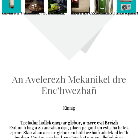
Tommer-dour termodinamek
Oaled koad istribilhet o vont en-dro
Bain nordek gant kanol moged diavaez
Keginerez koad o vont en-dro
Kaoter greunigoù ÖkoFEN
Pompad tommder aer-aer
An Avelerezh Mekanikel dre
Enc’hwezhañ
Kinnig
Tretadur hollek enep ar glebor, a-zere evit Breizh
Evit un ti hag a zo anezhañ dija, plaen pe gant un estaj ha betek
250m². Skarzhañ a ra ar glebor en holl bezhioù adalek ul lec’h
hepken. Gant ar reizhiad-se n’eus ket eus gwallefedoù ar