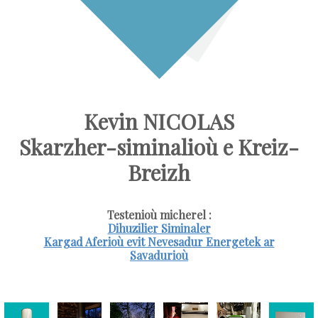
Kevin NICOLAS
Skarzher-siminalioù e Kreiz-
Breizh
Testenioù micherel :
Dihuzilier Siminaler
Kargad Aferioù evit Nevesadur Energetek ar
Savadurioù