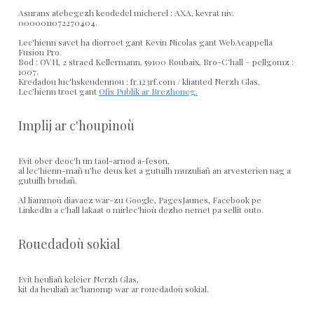
Asurans atebegezh keodedel micherel : AXA, kevrat niv.
0000011072270404.
Lec'hienn savet ha diorroet gant Kevin Nicolas gant WebAcappella
Fusion Pro.
Bod : OVH, 2 straed Kellermann, 59100 Roubaix, Bro-C'hall – pellgomz :
1007.
Kredadou luc'hskeudennou : fr.123rf.com / klianted Nerzh Glas.
Lec’hienn troet gant
Ofis Publik ar Brezhoneg.
Implij ar c'houpinoù
Evit ober deoc'h un taol-arnod a-feson,
al lec’hienn-mañ n’he deus ket a gutuilh muzuliañ an arvesterien nag a
gutuilh brudañ.
Al liammoù diavaez war-zu Google, PagesJaunes, Facebook pe
LinkedIn a c'hall lakaat o mirlec'hioù dezho nemet pa sellit outo.
Rouedadoù sokial
Evit heuliañ keleier Nerzh Glas,
kit da heuliañ ac'hanomp war ar rouedadoù sokial.