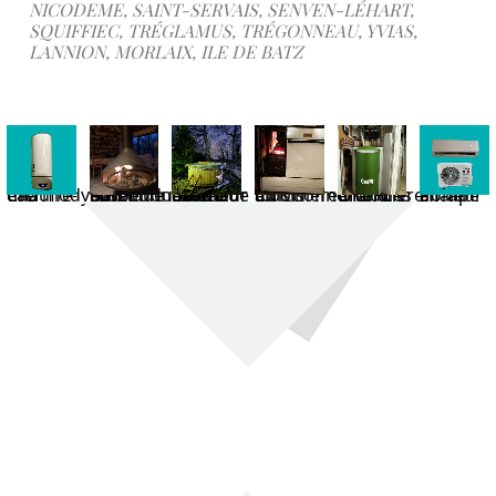
NICODEME, SAINT-SERVAIS, SENVEN-LÉHART,
SQUIFFIEC, TRÉGLAMUS, TRÉGONNEAU, YVIAS,
LANNION, MORLAIX, ILE DE BATZ
Chauffe-eau thermodynamique
Foyer bois suspendu en fonctionnement
Bain nordique avec conduit de fumée extérieur
Cuisinière à bois en fonctionnement
Chaudière à granulés ÖkoFEN
Pompe à chaleur air-air