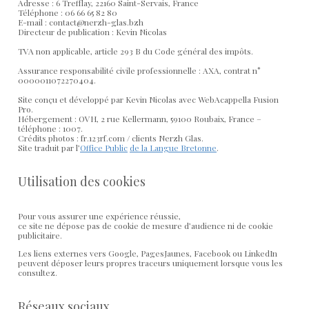
Adresse : 6 Trefflay, 22160 Saint-Servais, France
Téléphone : 06 66 65 82 80
E-mail : contact@nerzh-glas.bzh
Directeur de publication : Kevin Nicolas
TVA non applicable, article 293 B du Code général des impôts.
Assurance responsabilité civile professionnelle : AXA, contrat n°
0000011072270404.
Site conçu et développé par Kevin Nicolas avec WebAcappella Fusion
Pro.
Hébergement : OVH, 2 rue Kellermann, 59100 Roubaix, France –
téléphone : 1007.
Crédits photos : fr.123rf.com / clients Nerzh Glas.
Site traduit par l’
Office Public
de la Langue Bretonne
.
Utilisation des cookies
Pour vous assurer une expérience réussie,
ce site ne dépose pas de cookie de mesure d’audience ni de cookie
publicitaire.
Les liens externes vers Google, PagesJaunes, Facebook ou LinkedIn
peuvent déposer leurs propres traceurs uniquement lorsque vous les
consultez.
Réseaux sociaux