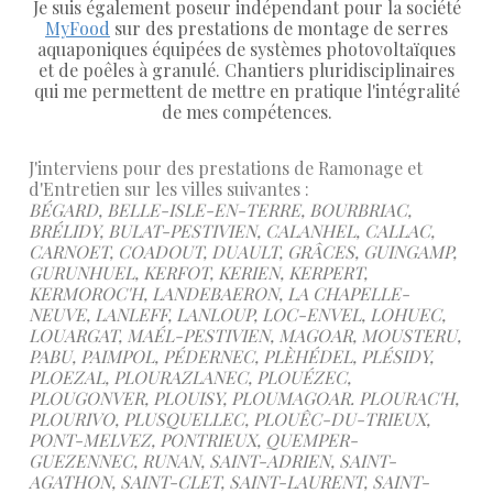
Je suis également poseur indépendant pour la société
MyFood
sur des prestations de montage de serres
aquaponiques équipées de systèmes photovoltaïques
et de poêles à granulé. Chantiers pluridisciplinaires
qui me permettent de mettre en pratique l'intégralité
de mes compétences.
J'interviens pour des prestations de Ramonage et
d'Entretien sur les villes suivantes :
BÉGARD, BELLE-ISLE-EN-TERRE, BOURBRIAC,
BRÉLIDY, BULAT-PESTIVIEN, CALANHEL, CALLAC,
CARNOET, COADOUT, DUAULT, GRÂCES, GUINGAMP,
GURUNHUEL, KERFOT, KERIEN, KERPERT,
KERMOROC'H, LANDEBAERON, LA CHAPELLE-
NEUVE, LANLEFF, LANLOUP, LOC-ENVEL, LOHUEC,
LOUARGAT, MAÉL-PESTIVIEN, MAGOAR, MOUSTERU,
PABU, PAIMPOL, PÉDERNEC, PLÈHÉDEL, PLÉSIDY,
PLOEZAL, PLOURAZLANEC, PLOUÉZEC,
PLOUGONVER, PLOUISY, PLOUMAGOAR. PLOURAC'H,
PLOURIVO, PLUSQUELLEC, PLOUÊC-DU-TRIEUX,
PONT-MELVEZ, PONTRIEUX, QUEMPER-
GUEZENNEC, RUNAN, SAINT-ADRIEN, SAINT-
AGATHON, SAINT-CLET, SAINT-LAURENT, SAINT-